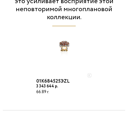
это усиливает восприятие этой
неповторимой многоплановой
коллекции.
Электронная почта
01К684525ЭZL
3 343 644
66.89
Пароль
ВОЙТИ