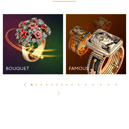
BOUQUET
FAMOUS
1
2
3
4
5
6
7
8
9
10
11
12
13
14
15