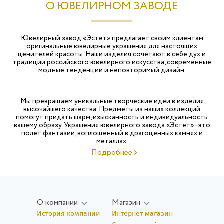
Электронная почта
О ЮВЕЛИРНОМ ЗАВОДЕ
Пароль
Ювелирный завод «Эстет» предлагает своим клиентам
оригинальные ювелирные украшения для настоящих
ценителей красоты. Наши изделия сочетают в себе дух и
традиции российского ювелирного искусства, современные
модные тенденции и неповторимый дизайн.
ВОЙТИ
Мы превращаем уникальные творческие идеи в изделия
Регистрация
высочайшего качества. Предметы из наших коллекций
Восстановить пароль
помогут придать шарм, изысканность и индивидуальность
вашему образу. Украшения ювелирного завода «Эстет» - это
полет фантазии, воплощенный в драгоценных камнях и
металлах.
Подробнее
О компании
Магазин
История компании
Интернет магазин