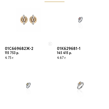
Электронная почта
Пароль
01С669682Ж-2
01К629681-1
115 753
145 415
ВОЙТИ
4.75
4.67
Регистрация
Восстановить пароль