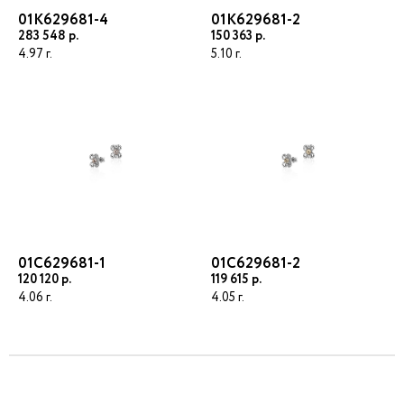
01К629681-4
01К629681-2
283 548
150 363
4.97
5.10
01С629681-1
01С629681-2
120 120
119 615
4.06
4.05