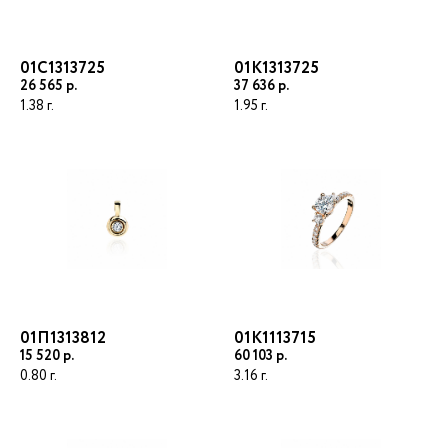
01С1313725
01К1313725
26 565
37 636
1.38
1.95
Электронная почта
Пароль
ВОЙТИ
Регистрация
01П1313812
01К1113715
Восстановить пароль
15 520
60 103
0.80
3.16