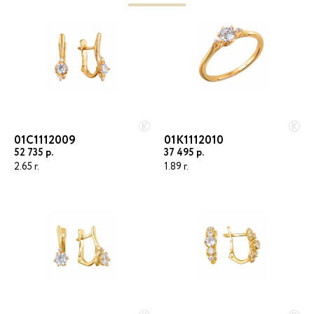
01С1112009
01К1112010
52 735
37 495
2.65
1.89