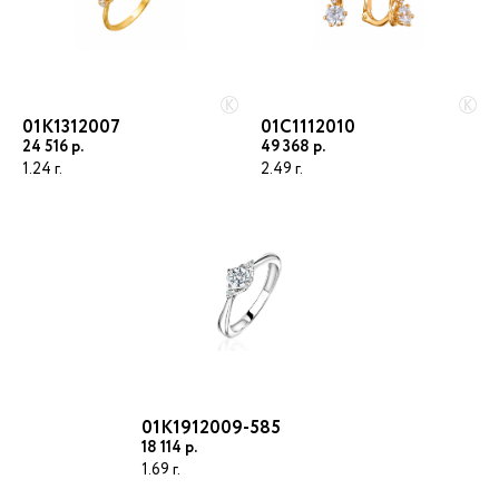
ВОЙТИ
Регистрация
Восстановить пароль
01К1312007
01С1112010
24 516
49 368
1.24
2.49
01К1912009-585
18 114
1.69