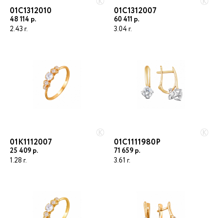
01С1312010
01С1312007
48 114
60 411
2.43
3.04
01К1112007
01С1111980Р
25 409
71 659
Электронная почта
1.28
3.61
Пароль